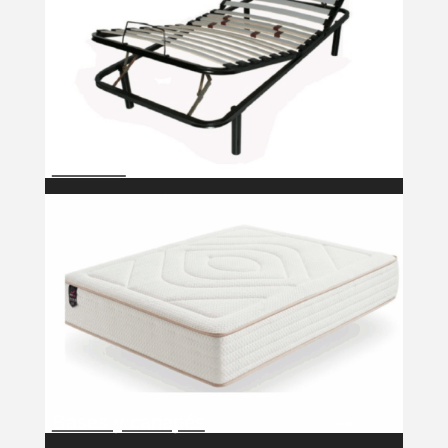
$
Somiers
$
Bases y canapés