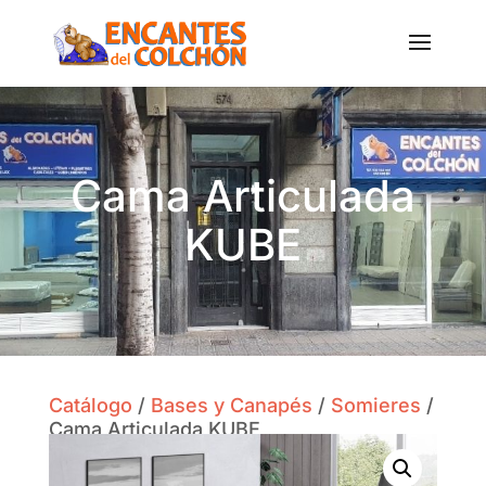
Cama Articulada
KUBE
Catálogo
/
Bases y Canapés
/
Somieres
/
Cama Articulada KUBE