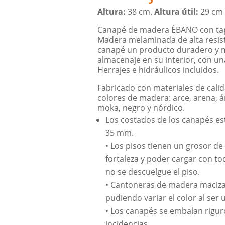
Altura:
38 cm.
Altura útil:
29 cm
Canapé de madera ÉBANO con tapa
Madera melaminada de alta resiste
canapé un producto duradero y m
almacenaje en su interior, con una
Herrajes e hidráulicos incluidos.
Fabricado con materiales de calid
colores de madera: arce, arena, á
moka, negro y nórdico.
Los costados de los canapés es
35 mm.
• Los pisos tienen un grosor de
fortaleza y poder cargar con t
no se descuelgue el piso.
• Cantoneras de madera maciza,
pudiendo variar el color al se
• Los canapés se embalan rigur
incidencias.