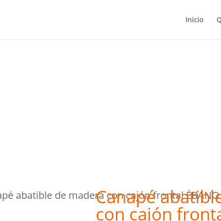
Inicio
Q
atible de madera
frontal ÉBANO
Canapé abatibl
pé abatible de madera con cajón frontal ÉBANO
con cajón fron