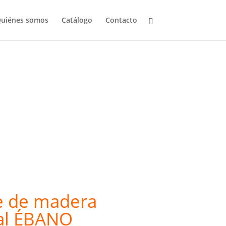
uiénes somos
Catálogo
Contacto
 con cajón
e de madera
tal ÉBANO