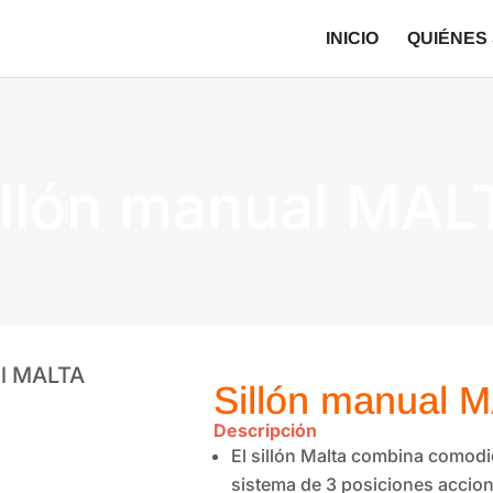
INICIO
QUIÉNES
illón manual MAL
al MALTA
Sillón manual 
Descripción
El sillón Malta combina comod
sistema de 3 posiciones accio