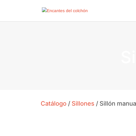
S
Catálogo
/
Sillones
/ Sillón manu